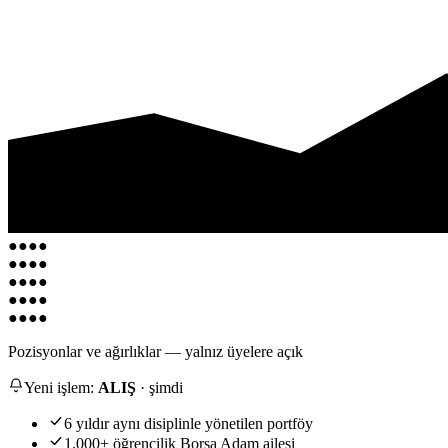
●●●●
●●●●
●●●●
●●●●
●●●●
Pozisyonlar ve ağırlıklar — yalnız üyelere açık
Yeni işlem:
ALIŞ
· şimdi
6 yıldır aynı disiplinle yönetilen portföy
1.000+ öğrencilik Borsa Adam ailesi