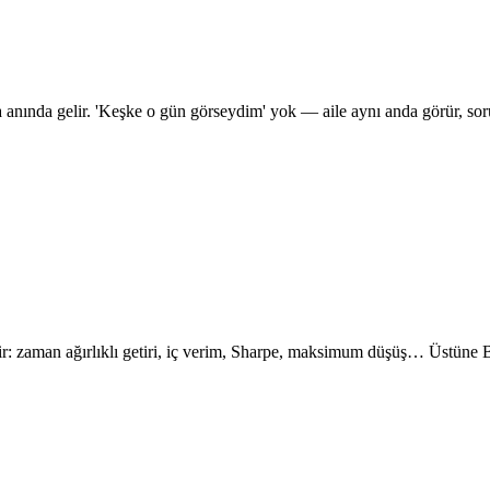
na anında gelir. 'Keşke o gün görseydim' yok — aile aynı anda görür, sor
 edilir: zaman ağırlıklı getiri, iç verim, Sharpe, maksimum düşüş… Üstün