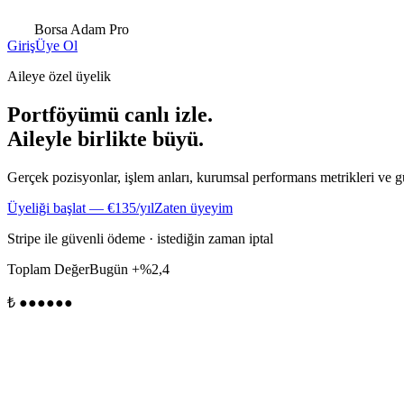
Borsa Adam
Pro
Giriş
Üye Ol
Aileye özel üyelik
Portföyümü canlı izle.
Aileyle birlikte büyü.
Gerçek pozisyonlar, işlem anları, kurumsal performans metrikleri ve g
Üyeliği başlat — €135/yıl
Zaten üyeyim
Stripe ile güvenli ödeme · istediğin zaman iptal
Toplam Değer
Bugün +%2,4
₺ ●●●●●●