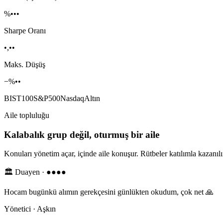
%•••
Sharpe Oranı
•,••
Maks. Düşüş
−%••
BIST100
S&P500
Nasdaq
Altın
Aile topluluğu
Kalabalık grup değil, oturmuş bir aile
Konuları yönetim açar, içinde aile konuşur. Rütbeler katılımla kazanıl
🏛️ Duayen · ●●●●
Hocam bugünkü alımın gerekçesini günlükten okudum, çok net 🙏
Yönetici · Aşkın