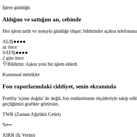
İşlem günlüğü
Aldığım ve sattığım an, cebinde
Her işlem tarih ve notuyla günlüğe düşer; bildirimler açıksa telefonu
ALIŞ
●●●●
az önce
SATIŞ
●●●●
2 gün önce
Bildirim:
Aşkın yeni bir işlem ekledi
Kurumsal metrikler
Fon raporlarındaki ciddiyet, senin ekranında
Portföy 'içime doğdu' ile değil, fon endüstrisinin ölçütleriyle takip
geçtiğimizi grafikte görürsün.
TWR (Zaman Ağırlıklı Getiri)
%•••
XIRR (İç Verim)