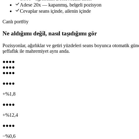
Adese 20x — kapanmış, belgeli pozisyon
Cevaplar seans içinde, ailenin içinde
Canlı portföy
Ne aldığımı değil, nasıl taşıdığımı gör
Pozisyonlar, ağırlıklar ve getiri yüzdeleri seans boyunca otomatik günc
şeffaflık ile mahremiyet aynı anda.
●●●●
●●●●
●●●●
●●●●
+%1,8
●●●●
+%12,4
●●●●
−%0,6