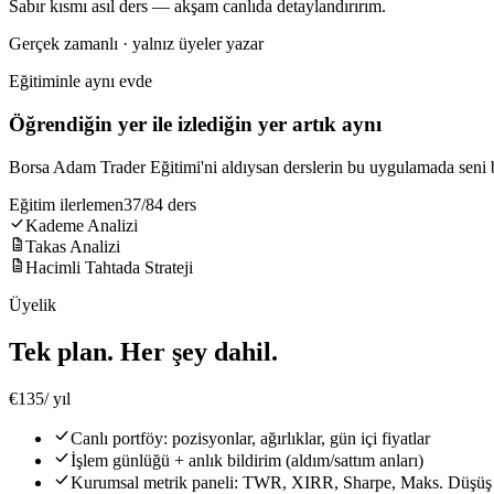
Sabır kısmı asıl ders — akşam canlıda detaylandırırım.
Gerçek zamanlı · yalnız üyeler yazar
Eğitiminle aynı evde
Öğrendiğin yer ile izlediğin yer artık aynı
Borsa Adam Trader Eğitimi'ni aldıysan derslerin bu uygulamada seni be
Eğitim ilerlemen
37/84 ders
Kademe Analizi
Takas Analizi
Hacimli Tahtada Strateji
Üyelik
Tek plan. Her şey dahil.
€135
/ yıl
Canlı portföy: pozisyonlar, ağırlıklar, gün içi fiyatlar
İşlem günlüğü + anlık bildirim (aldım/sattım anları)
Kurumsal metrik paneli: TWR, XIRR, Sharpe, Maks. Düşüş