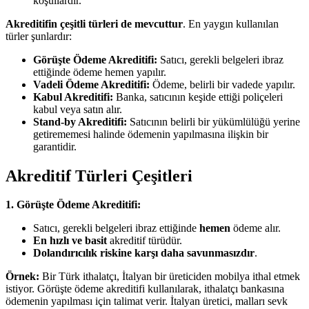
koşullardır.
Akreditifin çeşitli türleri de mevcuttur
. En yaygın kullanılan
türler şunlardır:
Görüşte Ödeme Akreditifi:
Satıcı, gerekli belgeleri ibraz
ettiğinde ödeme hemen yapılır.
Vadeli Ödeme Akreditifi:
Ödeme, belirli bir vadede yapılır.
Kabul Akreditifi:
Banka, satıcının keşide ettiği poliçeleri
kabul veya satın alır.
Stand-by Akreditifi:
Satıcının belirli bir yükümlülüğü yerine
getirememesi halinde ödemenin yapılmasına ilişkin bir
garantidir.
Akreditif Türleri Çeşitleri
1. Görüşte Ödeme Akreditifi:
Satıcı, gerekli belgeleri ibraz ettiğinde
hemen
ödeme alır.
En hızlı ve basit
akreditif türüdür.
Dolandırıcılık riskine karşı daha savunmasızdır
.
Örnek:
Bir Türk ithalatçı, İtalyan bir üreticiden mobilya ithal etmek
istiyor. Görüşte ödeme akreditifi kullanılarak, ithalatçı bankasına
ödemenin yapılması için talimat verir. İtalyan üretici, malları sevk