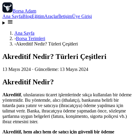
Borsa Adam
Ana Sayfa
Blog
Eğitim
Araçlar
İletişim
Üye Girişi
Ana Sayfa
›
Borsa Terimleri
›
Akreditif Nedir? Türleri Çeşitleri
Akreditif Nedir? Türleri Çeşitleri
13 Mayıs 2024
· Güncelleme:
13 Mayıs 2024
Akreditif Nedir?
Akreditif
, uluslararası ticaret işlemlerinde sıkça kullanılan bir ödeme
yöntemidir. Bu yöntemde, alıcı (ithalatçı), bankasına belirli bir
tutarda para yatırır ve satıcıya (ihracatçıya) ödeme yapılması için
talimat verir. Banka, ihracatçıya ödeme yapmadan önce, sözleşme
şartlarına uygun belgeleri (fatura, konşimento, sigorta poliçesi vb.)
ibraz etmesini ister.
Akreditif, hem alıcı hem de satıcı için güvenli bir ödeme