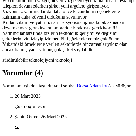
Eski teknolojiden vazgeçmeyen vazgeçemeyen kullanıcıların eski tip
talepleri devam ederken şirket yeni argelere girişemiyor.
Vizyonsuz yatırımcılar da daha önce kazandıran seçeneklerde
kalmanın daha güvenli olduğunu savunuyor.
Kullanıcıların ve yatırımcıların vizyonsuzluğuna kulak asmadan
devam etmek gerekirse onları geride bırakmak gerekiyor. !!!
Yatırımcılar tarafında bizlerin teknolojik gelişimi ve değişimi
şirketlerimizin izleyip izlemediğini gözlemlememiz çok önemli.
Yukarıdaki örneklerde verilen sektörlerde bir zamanlar yıldız olan
ancak batmış yada satılmış çok şirket sayılabilir.
sürdürülebilir teknoloji
yeni teknoloji
Yorumlar
(
4
)
Yorumlar arşivden taşındı; yeni sohbet
Borsa Adam Pro
’da sürüyor.
26 Mart 2023
Çok doğru tespit.
Şahin Özmen
26 Mart 2023
🙏