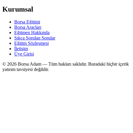
Kurumsal
Borsa Eğitimi
Borsa Araçları
Eğitmen Hakkında
Sıkça Sorulan Sorular
Eğitim Sözleşmesi
İletişim
Üye Girişi
©
2026
Borsa Adam — Tüm hakları saklıdır. Buradaki hiçbir içerik
yatırım tavsiyesi değildir.