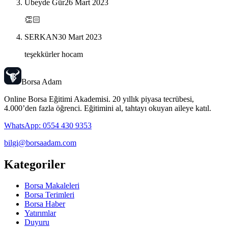
Ubeyde Gür
26 Mart 2023
👏🏻
SERKAN
30 Mart 2023
teşekkürler hocam
Borsa Adam
Online Borsa Eğitimi Akademisi
. 20 yıllık piyasa tecrübesi,
4.000’den fazla öğrenci. Eğitimini al, tahtayı okuyan aileye katıl.
WhatsApp:
0554 430 9353
bilgi@borsaadam.com
Kategoriler
Borsa Makaleleri
Borsa Terimleri
Borsa Haber
Yatırımlar
Duyuru